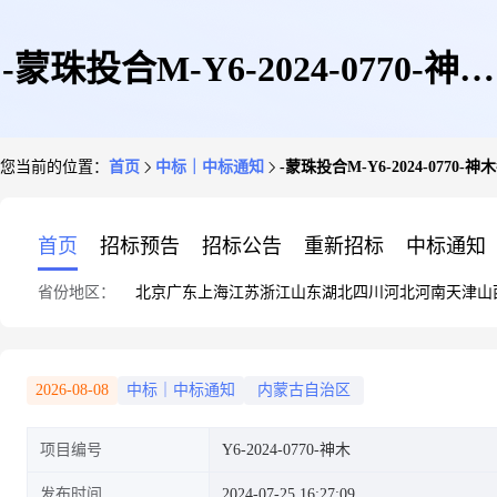
-蒙珠投合M-Y6-2024-0770-神木
您当前的位置：
首页
中标｜中标通知
-蒙珠投合M-Y6-2024-077
每联机电科研有限公司-结果公
首页
招标预告
招标公告
重新招标
中标通知
省份地区：
北京
广东
上海
江苏
浙江
山东
湖北
四川
河北
河南
天津
山
告0
2026-08-08
中标｜中标通知
内蒙古自治区
项目编号
Y6-2024-0770-神木
发布时间
2024-07-25 16:27:09