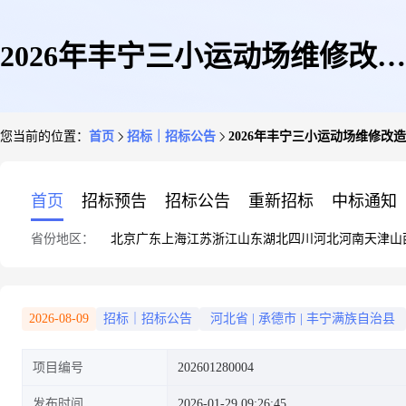
2026年丰宁三小运动场维修改造
您当前的位置：
首页
招标｜招标公告
2026年丰宁三小运动场维修改
工程竞价公告(工程建设施工平
首页
招标预告
招标公告
重新招标
中标通知
省份地区：
北京
广东
上海
江苏
浙江
山东
湖北
四川
河北
河南
天津
山
面图设计)
2026-08-09
招标｜招标公告
河北省
|
承德市
|
丰宁满族自治县
项目编号
202601280004
发布时间
2026-01-29 09:26:45