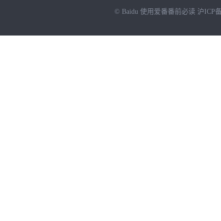
© Baidu
使用爱番番前必读
沪ICP备
NEW
HOT
暂时没有搜索结果…