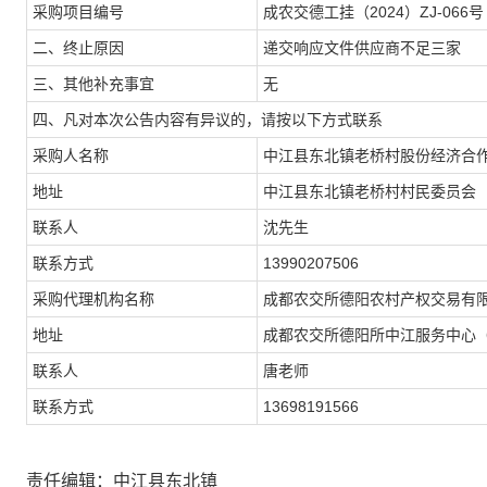
采购项目编号
成农交德工挂（
2024
）
ZJ-066
号
二、终止原因
递交响应文件供应商不足三家
三、其他补充事宜
无
四、凡对本次公告内容有异议的，请按以下方式联系
采购人名称
中江县东北镇老桥村股份经济合
地址
中江县东北镇老桥村村民委员会
联系人
沈先生
联系方式
13990207506
采购代理机构名称
成都农交所德阳农村产权交易有
地址
成都农交所德阳所中江服务中心
联系人
唐老师
联系方式
13698191566
责任编辑：中江县东北镇