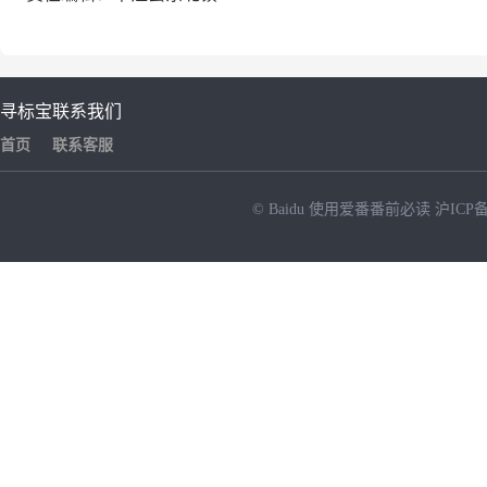
寻标宝
联系我们
首页
联系客服
© Baidu
使用爱番番前必读
沪ICP备
NEW
HOT