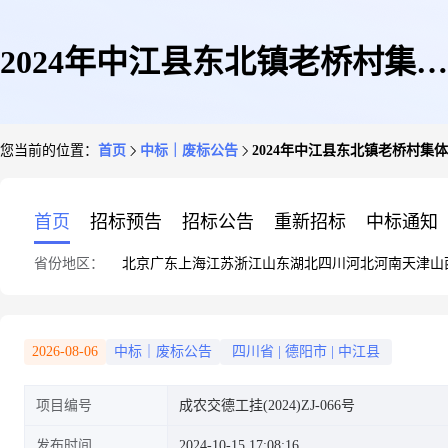
2024年中江县东北镇老桥村集体
您当前的位置：
首页
中标｜废标公告
2024年中江县东北镇老桥村集
经济扶持村项目终止公告
首页
招标预告
招标公告
重新招标
中标通知
省份地区：
北京
广东
上海
江苏
浙江
山东
湖北
四川
河北
河南
天津
山
2026-08-06
中标｜废标公告
四川省
|
德阳市
|
中江县
项目编号
成农交德工挂(2024)ZJ-066号
发布时间
2024-10-15 17:08:16