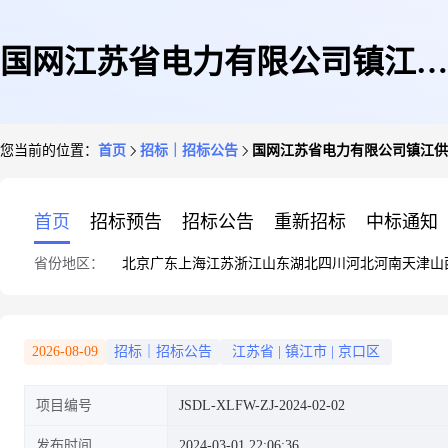
国网江苏省电力有限公司镇江供
您当前的位置：
首页
招标｜招标公告
国网江苏省电力有限公司镇江供电
电分公司2024年第二次产业工程
首页
招标预告
招标公告
重新招标
中标通知
省份地区：
北京
广东
上海
江苏
浙江
山东
湖北
四川
河北
河南
天津
山
服务授权公开竞争性谈判批次采
2026-08-09
招标｜招标公告
江苏省
|
镇江市
|
京口区
项目编号
JSDL-XLFW-ZJ-2024-02-02
购(二)
发布时间
2024-03-01 22:06:36