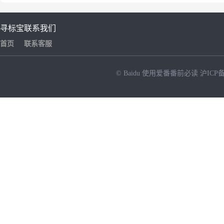
寻标宝
联系我们
首页
联系客服
© Baidu
使用爱番番前必读
沪ICP备
NEW
HOT
暂时没有搜索结果…