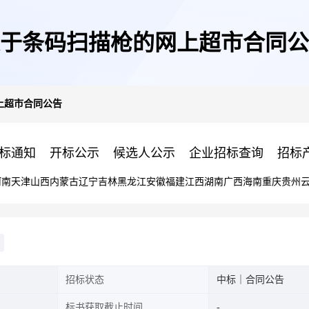
于条码扫描枪的网上超市合同公
上超市合同公告
标通知
开标公示
候选人公示
企业招标查询
招标
河南
天津
山西
内蒙古
辽宁
吉林
黑龙江
安徽
福建
江西
湖南
广西
海南
重庆
贵州
招标状态
中标｜合同公告
标书获取截止时间