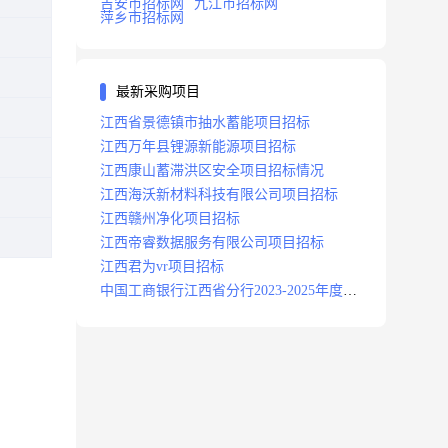
吉安市招标网
九江市招标网
萍乡市招标网
最新采购项目
江西省景德镇市抽水蓄能项目招标
江西万年县锂源新能源项目招标
江西康山蓄滞洪区安全项目招标情况
江西海沃新材料科技有限公司项目招标
江西赣州净化项目招标
江西帝睿数据服务有限公司项目招标
江西君为vr项目招标
中国工商银行江西省分行2023-2025年度补
充医疗保险项目招标公告