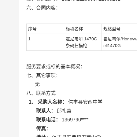
六、合同内容：
序号
标项名称
规格型号
1
霍尼韦尔 1470G
霍尼韦尔/Honey
条码扫描枪
ell1470G
服务要求或标的基本概况：
七、其它事项：
无
八、联系方式
1、 采购人名称：
信丰县安西中学
联系人：
邱礼富
联系电话：
1369790****
传真：