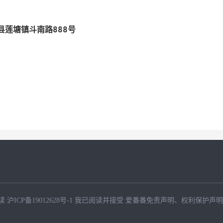
莲塘镇斗南路888号
读
沪ICP备19012628号-1
我已阅读并接受
爱番番免责声明
、
权利保护声明