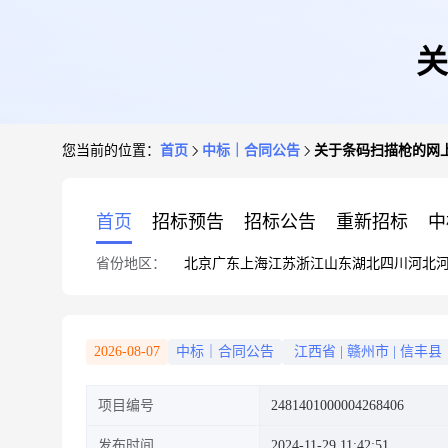
关
您当前的位置：
首页
中标｜合同公告
关于条码扫描枪的网
首页
招标预告
招标公告
重新招标
中
省份地区：
北京
广东
上海
江苏
浙江
山东
湖北
四川
河北
2026-08-07
中标｜合同公告
江西省
|
赣州市
|
信丰县
项目编号
2481401000004268406
发布时间
2024-11-29 11:42:51