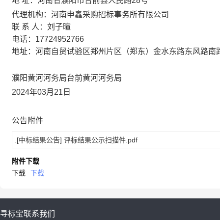
地
址：河南省濮阳市台前县人民路
28号
代理机构：
河南申鑫采购招标事务所有限公司
联
系
人：
刘子暄
电
话：
17724952766
地
址：
河南自贸试验区郑州片区（郑东）金水东路东风路南
濮阳黄河河务局台前黄河河务局
202
4
年
03
月
21
日
公告附件
.
[中标结果公告] 评标结果公示扫描件.pdf
附件下载
下载
下载
寻标宝
联系我们