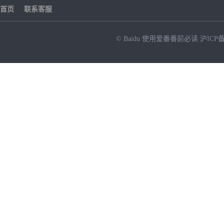
首页
联系客服
© Baidu
使用爱番番前必读
沪ICP备
NEW
HOT
暂时没有搜索结果…