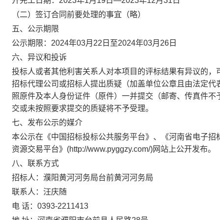
开完工日期：
2023年1月19日—2023年12月31日
（二）签订合同前要处理的事宜（略）
五
、
公示期限
公示期限：
202
4
年
03
月
22
日至
20
24
年
03
月
26
日
六
、异议和投诉
投标人或者其他利害关系人对本项目的评标结果有异议的
，
招标代理公司或招标人
提出质疑（加盖单位公章且
由
法
定
代
照
原
件及本人身份证件（原件）一并提交（邮寄、传真件不
交或未按照要求提交的质疑将不予受理。
七、
发布公
示
的媒介
本公示在
《中国招标投标公共服务平台》、《河南省电子招
资源交易平台》
(http://www.pyggzy.com/)
网站
上公开发布。
八
、联系方式
招标人：
濮阳黄河河务局台前黄河河务局
联系人：汪庆随
电
话：
0393-2211413