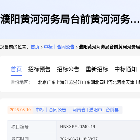
濮阳黄河河务局台前黄河河务局
您当前的位置：
首页
中标｜合同公告
濮阳黄河河务局台前黄河河务局
2024年度黄河水利工程维修养护
首页
招标预告
招标公告
重新招标
中标通知
省份地区：
北京
广东
上海
江苏
浙江
山东
湖北
四川
河北
河南
天津
山
项目中标结果公告
2026-08-10
中标｜合同公告
河南省
|
濮阳市
|
台前县
项目编号
HNSXPY20240219
发布时间
2024-03-21 18:58:27