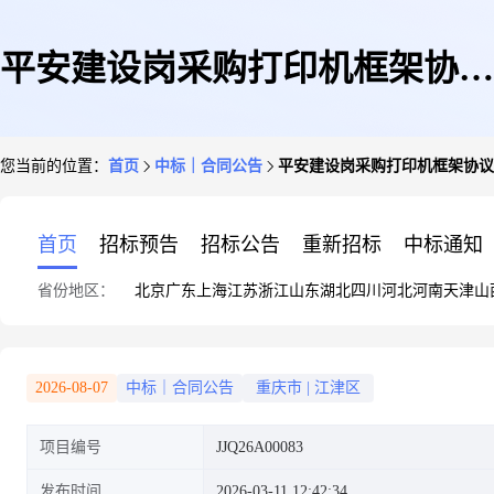
平安建设岗采购打印机框架协议
您当前的位置：
首页
中标｜合同公告
平安建设岗采购打印机框架协议
采购合同
首页
招标预告
招标公告
重新招标
中标通知
省份地区：
北京
广东
上海
江苏
浙江
山东
湖北
四川
河北
河南
天津
山
2026-08-07
中标｜合同公告
重庆市
|
江津区
项目编号
JJQ26A00083
发布时间
2026-03-11 12:42:34