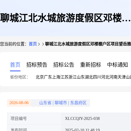
聊城江北水城旅游度假区邓楼棚
您当前的位置：
首页
聊城江北水城旅游度假区邓楼棚户区项目望岳雅
户区项目望岳雅园房产
首页
招标预告
招标公告
重新招标
中标通知
省份地区：
北京
广东
上海
江苏
浙江
山东
湖北
四川
河北
河南
天津
山
2026-08-06
山东省
|
聊城市
|
东昌府区
项目编号
XLCCQJY-2025-038
发布时间
2025-02-10 11:48:19