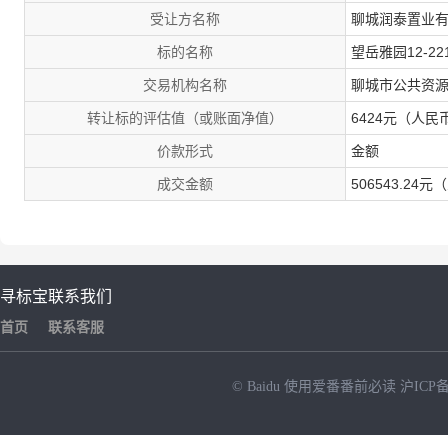
受让方名称
聊城润泰置业
标的名称
望岳雅园12-22
交易机构名称
聊城市公共资
转让标的评估值（或账面净值）
6424元（人民
价款形式
金额
成交金额
506543.24
寻标宝
联系我们
首页
联系客服
© Baidu
使用爱番番前必读
沪ICP备
NEW
HOT