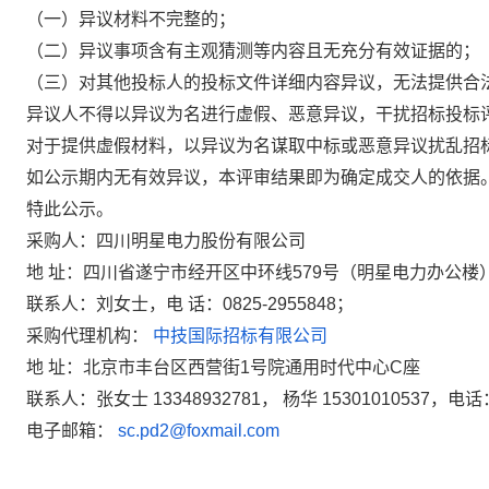
（一）异议材料不完整的；
（二）异议事项含有主观猜测等内容且无充分有效证据的；
（三）对其他投标人的投标文件详细内容异议，无法提供合
异议人不得以异议为名进行虚假、恶意异议，干扰招标投标
对于提供虚假材料，以异议为名谋取中标或恶意异议扰乱招
如公示期内无有效异议，本评审结果即为确定成交人的依据
特此公示。
采购人：四川明星电力股份有限公司
地 址：
四川省
遂宁市经开区中环线579号（明星电力办公楼
联系人：
刘女士，电 话：0825-2955848；
采购代理机构：
中技国际招标有限公司
地 址：北京市丰台区西营街1号院通用时代中心C座
联系人：张女士 13348932781， 杨华 15301010537，电话：0
电子邮箱：
sc.pd2@foxmail.com