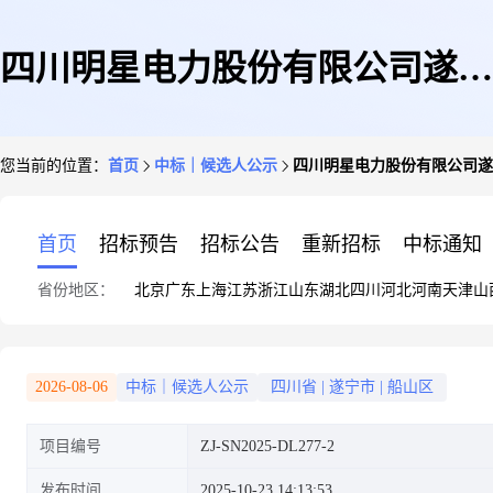
四川明星电力股份有限公司遂宁
您当前的位置：
首页
中标｜候选人公示
四川明星电力股份有限公司遂
船山龙凤110千伏输变电工程等2
首页
招标预告
招标公告
重新招标
中标通知
省份地区：
北京
广东
上海
江苏
浙江
山东
湖北
四川
河北
河南
天津
山
个质量检测技术服务(第二次)评
2026-08-06
中标｜候选人公示
四川省
|
遂宁市
|
船山区
项目编号
ZJ-SN2025-DL277-2
审结果公示
发布时间
2025-10-23 14:13:53