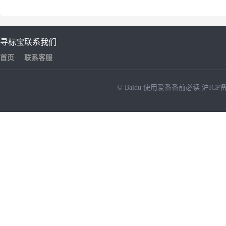
寻标宝
联系我们
首页
联系客服
© Baidu
使用爱番番前必读
沪ICP备
NEW
HOT
暂时没有搜索结果…