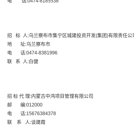
电
话:
0474-8185538
招
标
人:乌兰察布市集宁区城建投资开发(集团)有限责任公
地
址:乌兰察布市
电
话:
0474-8381996
联
系
人:白健
招
标
代
理:内蒙古中鸿项目管理有限公司
邮
编:
012000
电
话:
15676384378
联
系
人:谈建霞