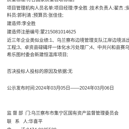
项目管理机构人员名单:项目经理:李全胜
;技术负责人:翟杰
;
料员:郭利清
;预算员:张佳佳;
建造师:李全胜
建造师注册编号:蒙
215081014625
近三年企业类似业绩:
1、乌兰察布边境管理支队江岸边境派
工程;3、卓资县碌碡坪一体化水污处理厂;4、中共兴和县赛
希乐图村委会新建恒温库项目;
否决投标人投标的原因及依据:无
公示发布时间:
2
02
4
年
03
月
05
日
——20
2
4
年
03
月
06
日
监
督
部
门:乌兰察布市集宁区国有资产监督管理委员会
联
系
人:华喜平