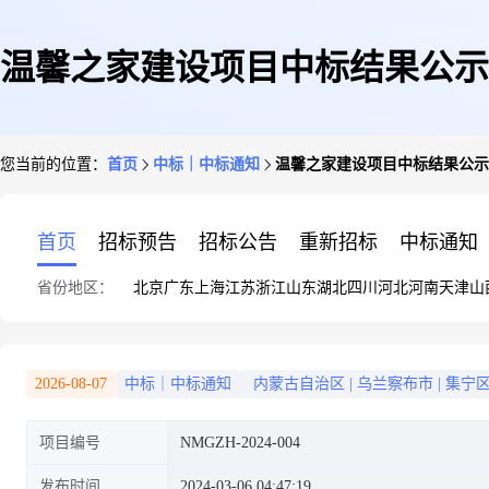
温馨之家建设项目中标结果公示
您当前的位置：
首页
中标｜中标通知
温馨之家建设项目中标结果公示
首页
招标预告
招标公告
重新招标
中标通知
省份地区：
北京
广东
上海
江苏
浙江
山东
湖北
四川
河北
河南
天津
山
2026-08-07
中标｜中标通知
内蒙古自治区
|
乌兰察布市
|
集宁
项目编号
NMGZH-2024-004
发布时间
2024-03-06 04:47:19