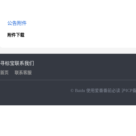
公告附件
附件下载
寻标宝
联系我们
首页
联系客服
© Baidu
使用爱番番前必读
沪ICP备
NEW
HOT