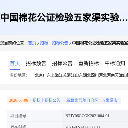
中国棉花公证检验五家渠实验室
您当前的位置：
首页
招标｜招标公告
中国棉花公证检验五家渠实验室
改扩建建设项目(施工)
首页
招标预告
招标公告
重新招标
中标通知
省份地区：
北京
广东
上海
江苏
浙江
山东
湖北
四川
河北
河南
天津
山
2026-08-06
招标｜招标公告
新疆维吾尔自治区
|
五家渠市
项目编号
BTJY06GCGK2021004-01
发布时间
2021-02-24 00:00:00