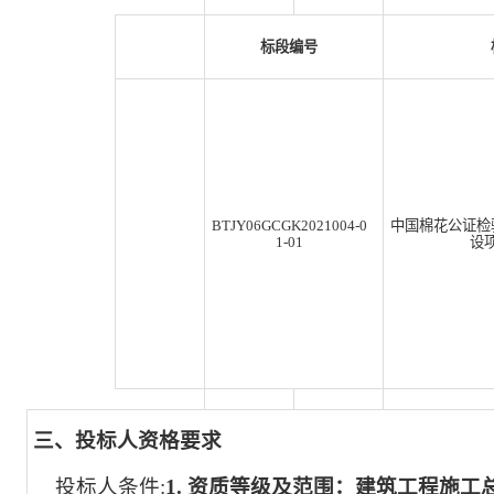
标段编号
BTJY06GCGK2021004-0
中国棉花公证检
1-01
设
三、投标人资格要求
投标人条件:
1. 资质等级及范围：建筑工程施