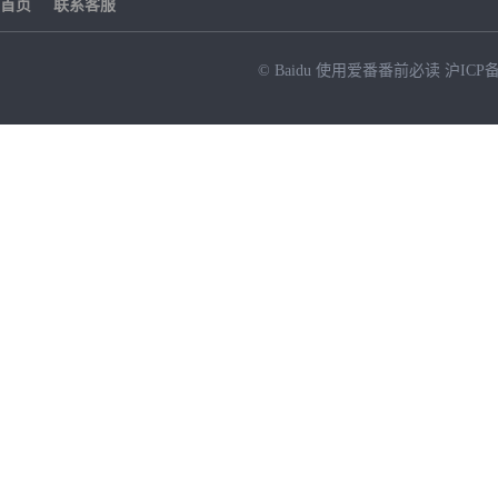
首页
联系客服
© Baidu
使用爱番番前必读
沪ICP备
NEW
HOT
暂时没有搜索结果…