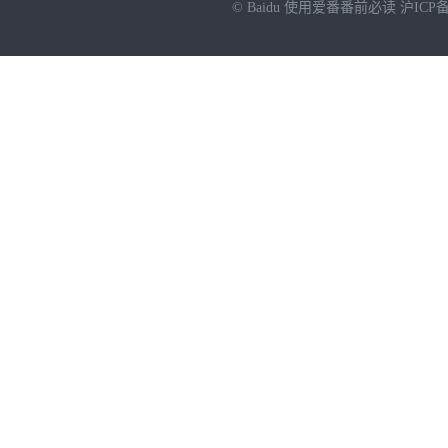
© Baidu
使用爱番番前必读
沪ICP备
NEW
HOT
暂时没有搜索结果…