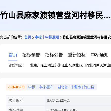
竹山县麻家渡镇营盘河村移民安
您当前的位置：
首页
中标｜中标通知
竹山县麻家渡镇营盘河村移民安
置区便民桥及道路扩宽基础设施
首页
招标预告
招标公告
重新招标
中标通知
省份地区：
北京
广东
上海
江苏
浙江
山东
湖北
四川
河北
河南
天津
山
项目中标(成交)结果公告
2026-08-09
中标｜中标通知
湖北省
|
十堰市
|
竹山县
项目编号
JLGS-20220701
发布时间
2022-07-24 00:00:00