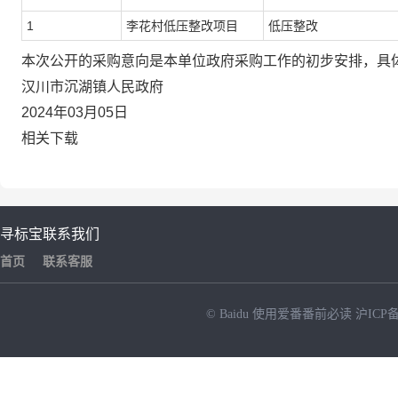
1
李花村低压整改项目
低压整改
本次公开的采购意向是本单位政府采购工作的初步安排，具
汉川市沉湖镇人民政府
2024年03月05日
相关下载
寻标宝
联系我们
首页
联系客服
© Baidu
使用爱番番前必读
沪ICP备
NEW
HOT