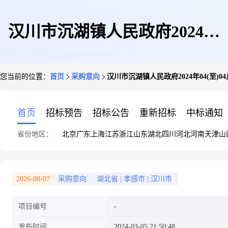
汉川市沉湖镇人民政府2024年
您当前的位置：
首页
采购意向
汉川市沉湖镇人民政府2024年04(至)
04(至)04月政府采购意向
首页
招标预告
招标公告
重新招标
中标通知
省份地区：
北京
广东
上海
江苏
浙江
山东
湖北
四川
河北
河南
天津
山
2026-08-07
采购意向
湖北省
|
孝感市
|
汉川市
项目编号
发布时间
2024-03-05 21:50:48