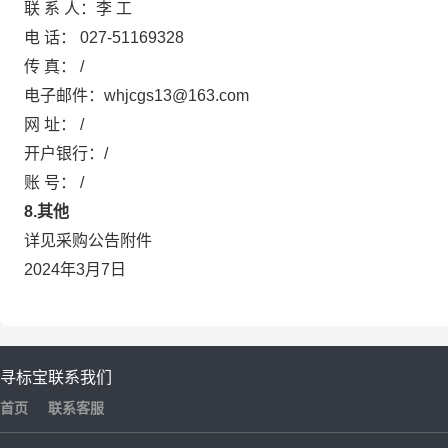
联 系 人：李 工
电 话： 027-51169328
传 真： /
电子邮件：whjcgs13@163.com
网 址： /
开户银行：/
账 号： /
8.
其他
详见采购公告附件
2024年3月7日
寻标宝
联系我们
首页
联系客服