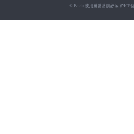
© Baidu
使用爱番番前必读
沪ICP备
NEW
HOT
暂时没有搜索结果…