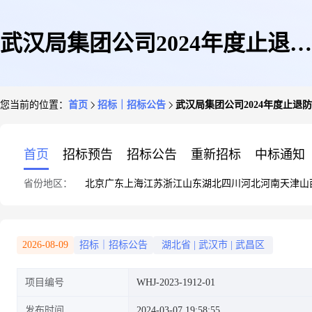
武汉局集团公司2024年度止退防
您当前的位置：
首页
招标｜招标公告
武汉局集团公司2024年度止
锈螺母框架协议采购竞争性谈判
首页
招标预告
招标公告
重新招标
中标通知
省份地区：
北京
广东
上海
江苏
浙江
山东
湖北
四川
河北
河南
天津
山
采购公告
2026-08-09
招标｜招标公告
湖北省
|
武汉市
|
武昌区
项目编号
WHJ-2023-1912-01
发布时间
2024-03-07 19:58:55