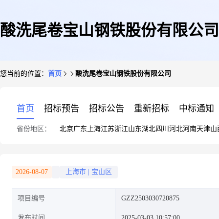
酸洗尾卷宝山钢铁股份有限公司
您当前的位置：
首页
酸洗尾卷宝山钢铁股份有限公司
首页
招标预告
招标公告
重新招标
中标通知
省份地区：
北京
广东
上海
江苏
浙江
山东
湖北
四川
河北
河南
天津
山
2026-08-07
上海市
|
宝山区
项目编号
GZZ2503030720875
发布时间
2025-03-03 10:57:00