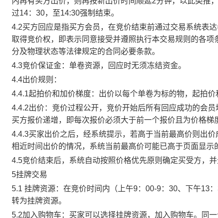
内再有买方出价，则再按新出价时间顺延2分钟，以此类推
过14：30，至14:30强制结束。
4.2买方回应是指买方会员，在竞价结束前通过交易系统表
取得竞价权，即表示同意接受并遵照执行本交易规则的各项
分及物理状态等法律规定的合同必要条款。
4.3竞价保证金：单卷资源，回应时无须冻结资金。
4.4出价规则：
4.4.1起拍价和加价梯度：出价以每个单卷为标的物，起拍
4.4.2出价：竞价过程公开，竞价开始后所有回应成功的
买方报价递增，即每次报价必须大于前一个报价且为价格梯
4.4.3买家出价之后，经系统提示，若高于当前最高价则
相近时间出价的情况，系统当前最高价可能已高于页面显示
4.5竞价结束后，系统自动按照价格优先原则确定买受方，
5挂牌交易
5.1 挂牌资源：在竞价时间内（上午9：00-9：30、下午1
转为挂牌资源。
5.2加入购物车：买家可以选择挂牌资源，加入购物车。同