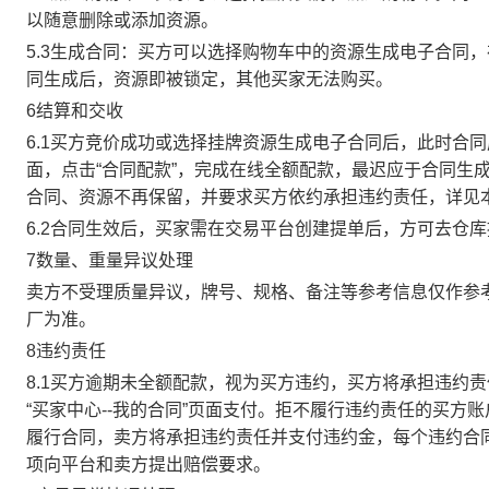
以随意删除或添加资源。
5.3生成合同：买方可以选择购物车中的资源生成电子合同
同生成后，资源即被锁定，其他买家无法购买。
6结算和交收
6.1买方竞价成功或选择挂牌资源生成电子合同后，此时合同
面，点击“合同配款”，完成在线全额配款，最迟应于合同生成当
合同、资源不再保留，并要求买方依约承担违约责任，详见
6.2合同生效后，买家需在交易平台创建提单后，方可去仓
7数量、重量异议处理
卖方不受理质量异议，牌号、规格、备注等参考信息仅作参
厂为准。
8违约责任
8.1买方逾期未全额配款，视为买方违约，买方将承担违约
“买家中心--我的合同”页面支付。拒不履行违约责任的买
履行合同，卖方将承担违约责任并支付违约金，每个违约合同
项向平台和卖方提出赔偿要求。