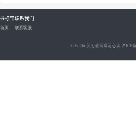
寻标宝
联系我们
首页
联系客服
© Baidu
使用爱番番前必读
沪ICP备
NEW
HOT
暂时没有搜索结果…