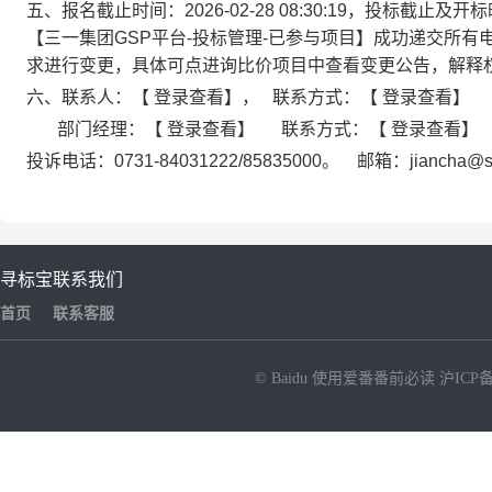
五、报名截止时间：2026-02-28 08:30:19，投标截止及开标
【三一集团GSP平台-投标管理-已参与项目】成功递交所有
求进行变更，具体可点进询比价项目中查看变更公告，解释
六、联系人：
【 登录查看】
， 联系方式：
【 登录查看】
部门经理：
【 登录查看】
联系方式：
【 登录查看】
投诉电话：0731-84031222/85835000。 邮箱：jiancha@san
寻标宝
联系我们
首页
联系客服
© Baidu
使用爱番番前必读
沪ICP备
NEW
HOT