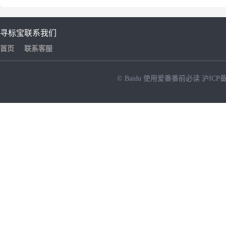
寻标宝
联系我们
首页
联系客服
© Baidu
使用爱番番前必读
沪ICP备
NEW
HOT
暂时没有搜索结果…