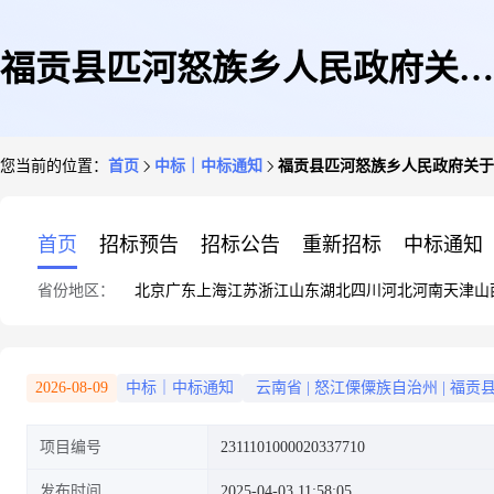
福贡县匹河怒族乡人民政府关于
您当前的位置：
首页
中标｜中标通知
福贡县匹河怒族乡人民政府关于
车辆维修和保养服务的框架协议
首页
招标预告
招标公告
重新招标
中标通知
省份地区：
北京
广东
上海
江苏
浙江
山东
湖北
四川
河北
河南
天津
山
采购项目成交公告
2026-08-09
中标｜中标通知
云南省
|
怒江傈僳族自治州
|
福贡
项目编号
2311101000020337710
发布时间
2025-04-03 11:58:05