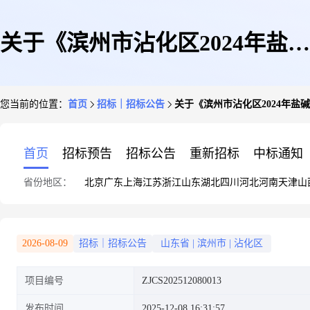
关于《滨州市沾化区2024年盐碱
您当前的位置：
首页
招标｜招标公告
关于《滨州市沾化区2024年
地综合利用试点项目配套建筑物
首页
招标预告
招标公告
重新招标
中标通知
省份地区：
北京
广东
上海
江苏
浙江
山东
湖北
四川
河北
河南
天津
山
工程防洪评价技术服务》选取中
2026-08-09
招标｜招标公告
山东省
|
滨州市
|
沾化区
项目编号
ZJCS202512080013
介机构的公告
发布时间
2025-12-08 16:31:57