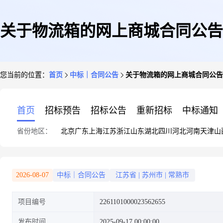
关于物流箱的网上商城合同公告
您当前的位置：
首页
中标｜合同公告
关于物流箱的网上商城合同公告
首页
招标预告
招标公告
重新招标
中标通知
省份地区：
北京
广东
上海
江苏
浙江
山东
湖北
四川
河北
河南
天津
山
2026-08-07
中标｜合同公告
江苏省
|
苏州市
|
常熟市
项目编号
2261101000023562655
发布时间
2025-09-17 00:00:00