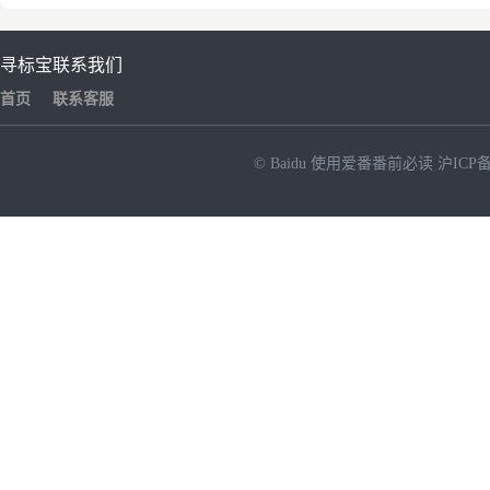
寻标宝
联系我们
首页
联系客服
© Baidu
使用爱番番前必读
沪ICP备
NEW
HOT
暂时没有搜索结果…