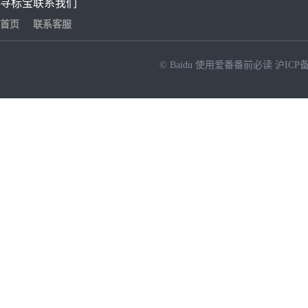
寻标宝
联系我们
首页
联系客服
© Baidu
使用爱番番前必读
沪ICP备
NEW
HOT
暂时没有搜索结果…