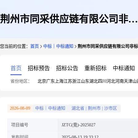
荆州市同采供应链有限公司非标
您当前的位置：
首页
中标｜中标通知
荆州市同采供应链有限公司非标
设备及阀门采购供应商竞争性谈
首页
招标预告
招标公告
重新招标
中标通知
省份地区：
北京
广东
上海
江苏
浙江
山东
湖北
四川
河北
河南
天津
山
判成交公告
2026-08-09
中标｜中标通知
湖北省
|
荆州市
|
沙市区
项目编号
JZTC(竞)-2025027
发布时间
2025-08-13 19:33:12