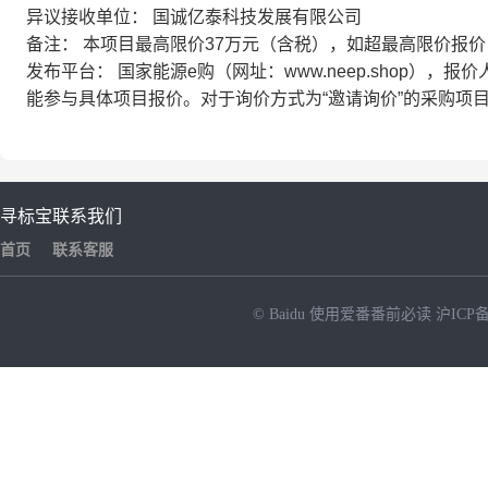
异议接收单位：
国诚亿泰科技发展有限公司
备注：
本项目最高限价37万元（含税），如超最高限价报
发布平台：
国家能源e购（网址：www.neep.shop）
能参与具体项目报价。对于询价方式为“邀请询价”的采购项
寻标宝
联系我们
首页
联系客服
© Baidu
使用爱番番前必读
沪ICP备
NEW
HOT