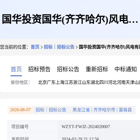
国华投资国华(齐齐哈尔)风电有
您当前的位置：
首页
招标｜招标公告
国华投资国华(齐齐哈尔)风电
限公司五矿萝北一期20万千瓦风
首页
招标预告
招标公告
重新招标
中标通知
省份地区：
北京
广东
上海
江苏
浙江
山东
湖北
四川
河北
河南
天津
山
储项目储能系统接入设计报告编
2026-08-07
招标｜招标公告
黑龙江省
|
齐齐哈尔市
|
富裕县
项目编号
WZYT-FWJZ-2024020007
制服务竞争性谈判
发布时间
2024-02-29 21:12:56