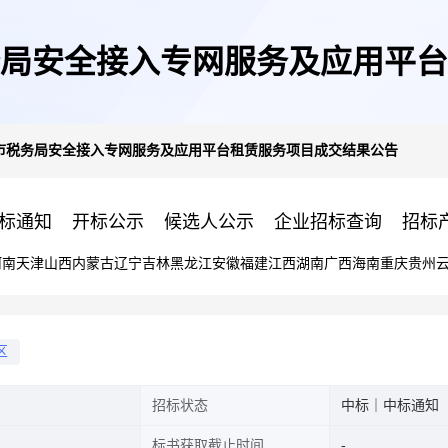
局安全接入专网服务及应用平台
市税务局安全接入专网服务及应用平台租赁服务项目成交结果公告
标通知
开标公示
候选人公示
企业招标查询
招标
河南
天津
山西
内蒙古
辽宁
吉林
黑龙江
安徽
福建
江西
湖南
广西
海南
重庆
贵州
区
招标状态
中标｜中标通知
标书获取截止时间