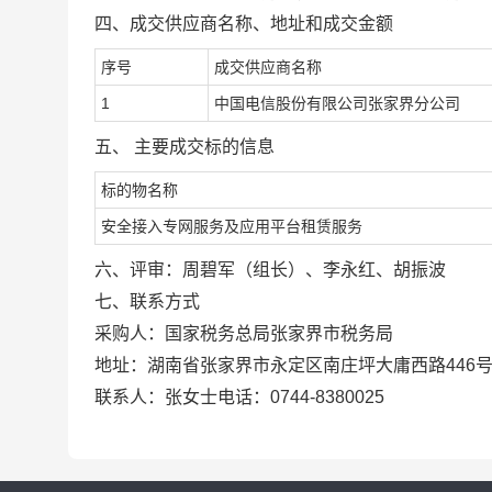
四、
成交供应商名称
、
地址
和成交金额
序号
成交供应商名称
1
中国电信股份有限公司张家界分公司
五、
主要成交标的信息
标的物名称
安全接入专网服务及应用平台租赁服务
六、评审：
周碧军
（组长）、
李永红
、
胡振波
七、联系方式
采购人：国家税务总局张家界市税务局
地址：湖南省张家界市永定区南庄坪大庸西路
446
联系人：张女士
电话：0744-8380025