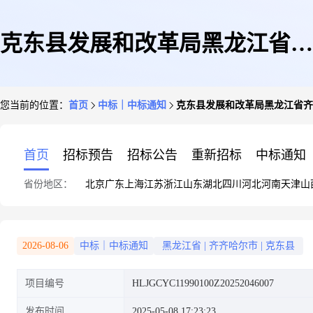
克东县发展和改革局黑龙江省齐
您当前的位置：
首页
中标｜中标通知
克东县发展和改革局黑龙江省齐
齐哈尔市克东县兢蒲鲜食玉米生
首页
招标预告
招标公告
重新招标
中标通知
省份地区：
北京
广东
上海
江苏
浙江
山东
湖北
四川
河北
河南
天津
山
产加工设备采购项目结果公告
2026-08-06
中标｜中标通知
黑龙江省
|
齐齐哈尔市
|
克东县
项目编号
HLJGCYC11990100Z20252046007
发布时间
2025-05-08 17:23:23