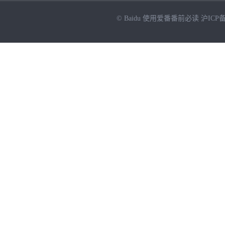
© Baidu
使用爱番番前必读
沪ICP备
NEW
HOT
暂时没有搜索结果…