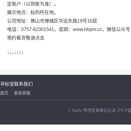
定账户（以到账为准）。
展示地点：标的所在地。
公司地址：佛山市禅城区华远东路
19号10层
电话：
0757-82301541，官网：www.hhpm.cn，微信公众号
预约看货敬请点击
↓↓↓↓↓↓↓
寻标宝
联系我们
首页
联系客服
© Baidu
使用爱番番前必读
沪ICP备
NEW
HOT