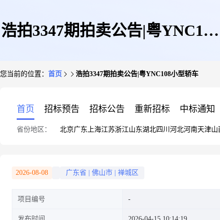
浩拍3347期拍卖公告|粤YNC108
您当前的位置：
首页
浩拍3347期拍卖公告|粤YNC108小型轿车
小型轿车
首页
招标预告
招标公告
重新招标
中标通知
省份地区：
北京
广东
上海
江苏
浙江
山东
湖北
四川
河北
河南
天津
山
2026-08-08
广东省
|
佛山市
|
禅城区
项目编号
发布时间
2026-04-15 10:14:19