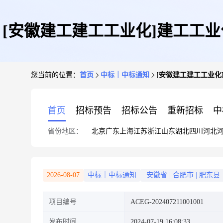
[安徽建工建工工业化]建工工
您当前的位置：
首页
中标｜中标通知
[安徽建工建工工业
首页
招标预告
招标公告
重新招标
中
省份地区：
北京
广东
上海
江苏
浙江
山东
湖北
四川
河北
2026-08-07
中标｜中标通知
安徽省
|
合肥市
|
肥东县
项目编号
ACEG-202407211001001
发布时间
2024-07-19 16:08:33