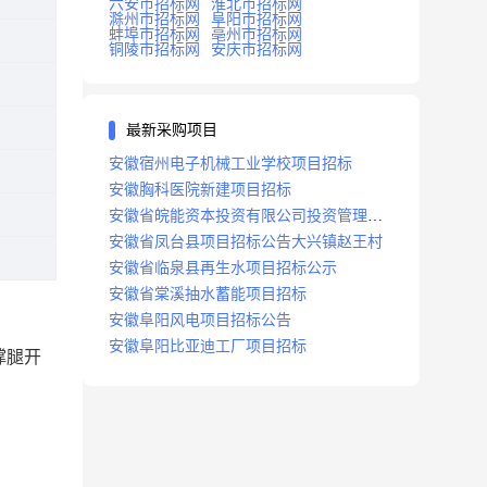
六安市招标网
淮北市招标网
滁州市招标网
阜阳市招标网
蚌埠市招标网
亳州市招标网
铜陵市招标网
安庆市招标网
最新采购项目
安徽宿州电子机械工业学校项目招标
安徽胸科医院新建项目招标
安徽省皖能资本投资有限公司投资管理系
统建设项目招标
安徽省凤台县项目招标公告大兴镇赵王村
安徽省临泉县再生水项目招标公示
安徽省棠溪抽水蓄能项目招标
安徽阜阳风电项目招标公告
安徽阜阳比亚迪工厂项目招标
撑腿开