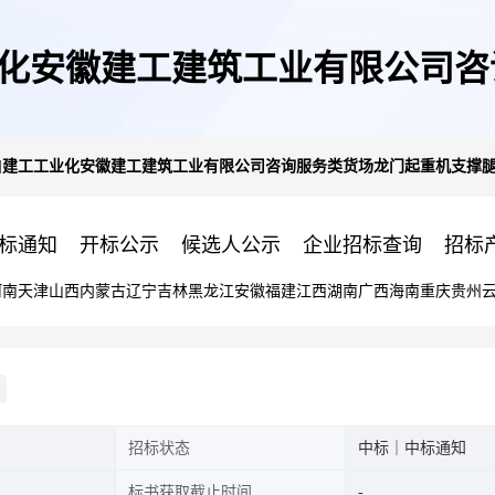
业化安徽建工建筑工业有限公司
化]建工工业化安徽建工建筑工业有限公司咨询服务类货场龙门起重机支撑
开裂焊接加固标段1成交公告
标通知
开标公示
候选人公示
企业招标查询
招标
河南
天津
山西
内蒙古
辽宁
吉林
黑龙江
安徽
福建
江西
湖南
广西
海南
重庆
贵州
招标状态
中标｜中标通知
标书获取截止时间