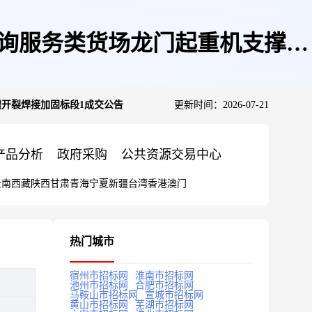
咨询服务类货场龙门起重机支撑腿
腿开裂焊接加固标段1成交公告
更新时间：2026-07-21
产品分析
政府采购
公共资源交易中心
云南
西藏
陕西
甘肃
青海
宁夏
新疆
台湾
香港
澳门
热门城市
宿州市招标网
淮南市招标网
池州市招标网
合肥市招标网
马鞍山市招标网
宣城市招标网
黄山市招标网
芜湖市招标网