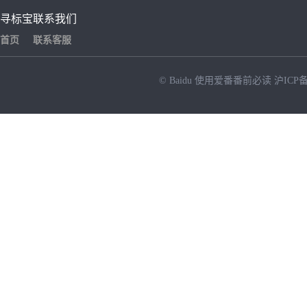
寻标宝
联系我们
首页
联系客服
© Baidu
使用爱番番前必读
沪ICP备
NEW
HOT
暂时没有搜索结果…