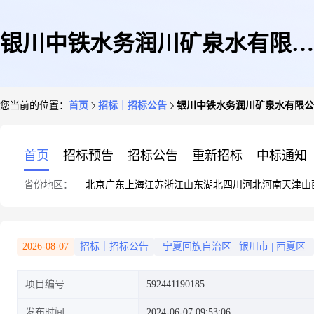
银川中铁水务润川矿泉水有限公
您当前的位置：
首页
招标｜招标公告
银川中铁水务润川矿泉水有限公
司桶盖采购
首页
招标预告
招标公告
重新招标
中标通知
省份地区：
北京
广东
上海
江苏
浙江
山东
湖北
四川
河北
河南
天津
山
2026-08-07
招标｜招标公告
宁夏回族自治区
|
银川市
|
西夏区
项目编号
592441190185
发布时间
2024-06-07 09:53:06