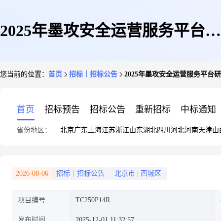
2025年墨攻安全运营服务平台研
您当前的位置：
首页
招标｜招标公告
2025年墨攻安全运营服务平台
发项目库仓一体化软件采购项目
首页
招标预告
招标公告
重新招标
中标通知
省份地区：
北京
广东
上海
江苏
浙江
山东
湖北
四川
河北
河南
天津
山
2026-08-06
招标｜招标公告
北京市
|
西城区
项目编号
TC250P14R
发布时间
2025-12-01 11:32:57