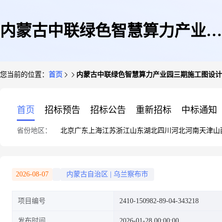
内蒙古中联绿色智慧算力产业园
您当前的位置：
首页
内蒙古中联绿色智慧算力产业园三期施工图设计
三期施工图设计文件审查(异地
首页
招标预告
招标公告
重新招标
中标通知
省份地区：
北京
广东
上海
江苏
浙江
山东
湖北
四川
河北
河南
天津
山
审图)
2026-08-07
内蒙古自治区
|
乌兰察布市
项目编号
2410-150982-89-04-343218
发布时间
2026-01-28 00:00:00