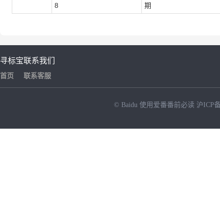
8
期
寻标宝
联系我们
首页
联系客服
© Baidu
使用爱番番前必读
沪ICP备
NEW
HOT