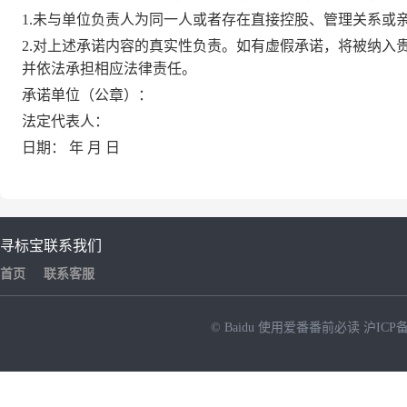
1.未与单位负责人为同一人或者存在直接控股、管理关系
或
2.对上述
承诺
内容的真实性负责。如有虚假
承诺，将被纳入
并
依法承担相应
法律
责任。
承诺单位
（公章）：
法定代表人：
日期：
年
月
日
寻标宝
联系我们
首页
联系客服
© Baidu
使用爱番番前必读
沪ICP备
NEW
HOT