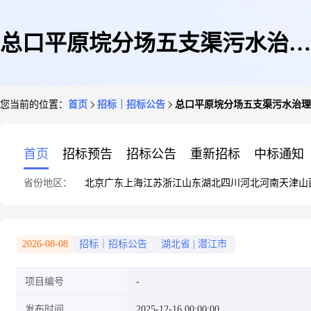
总口平原垸分场五支渠污水治理
您当前的位置：
首页
招标｜招标公告
总口平原垸分场五支渠污水治理
项目测绘服务遴选公告
首页
招标预告
招标公告
重新招标
中标通知
省份地区：
北京
广东
上海
江苏
浙江
山东
湖北
四川
河北
河南
天津
山
2026-08-08
招标｜招标公告
湖北省
|
潜江市
项目编号
发布时间
2025-12-16 00:00:00