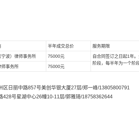
商
半年成交总价
服务期限
（宁波）律师事务所
75000元
自合同签订之日起
1年。
阶段，每半年为一个阶
律师事务所
75000元
州区日丽中路
857号美创华银大厦27层
/
郑一峰
/
13805800791
路
428号星湖中心26幢10-11层/郭雅琦/18758362644