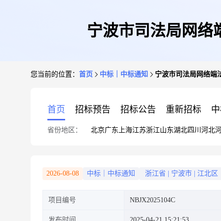
宁波市司法局网络
您当前的位置：
首页
中标｜中标通知
宁波市司法局网络端
首页
招标预告
招标公告
重新招标
中
省份地区：
北京
广东
上海
江苏
浙江
山东
湖北
四川
河北
2026-08-08
中标｜中标通知
浙江省
|
宁波市
|
江北区
项目编号
NBJX2025104C
发布时间
2025-04-21 15:21:53