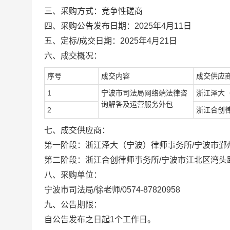
三、采购方式：
竞争性磋商
四、采购公告发布日期：
202
5
年
4
月
11
日
五、定标
/
成交日期：
202
5
年
4
月
21
日
六、
成交
概况：
序号
成交
内容
成交供应
1
宁波市司法局网络端法律咨
浙江泽大
询解答及运营服务外包
2
浙江合创
七、
成交供应商
：
第一阶段：
浙江泽大（宁波）律师事务所
/
宁波市鄞
第二阶段：
浙江合创
律师事务所
/
宁波市江北区湾头
八、采购单位：
宁波市司法局
/徐老师/0574-87820958
九、公告期限：
自公告发布之日起
1个工作日
。