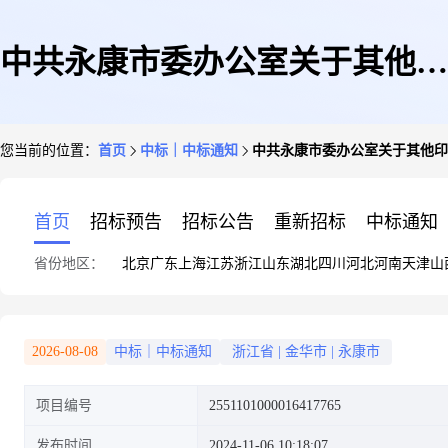
中共永康市委办公室关于其他印
您当前的位置：
首页
中标｜中标通知
中共永康市委办公室关于其他印
刷品的框架协议采购项目成交公
首页
招标预告
招标公告
重新招标
中标通知
省份地区：
北京
广东
上海
江苏
浙江
山东
湖北
四川
河北
河南
天津
山
告
2026-08-08
中标｜中标通知
浙江省
|
金华市
|
永康市
项目编号
2551101000016417765
发布时间
2024-11-06 10:18:07