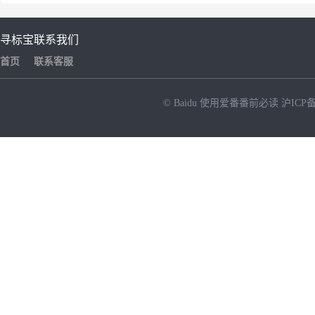
寻标宝
联系我们
首页
联系客服
© Baidu
使用爱番番前必读
沪ICP备
NEW
HOT
暂时没有搜索结果…