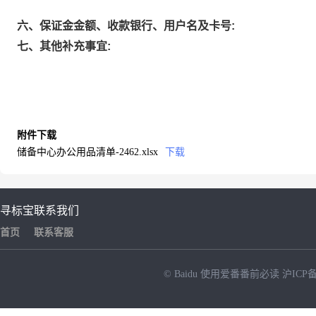
六、保证金金额、收款银行、用户名及卡号:
七、其他补充事宜:
附件下载
储备中心办公用品清单-2462.xlsx
下载
寻标宝
联系我们
首页
联系客服
© Baidu
使用爱番番前必读
沪ICP备
NEW
HOT