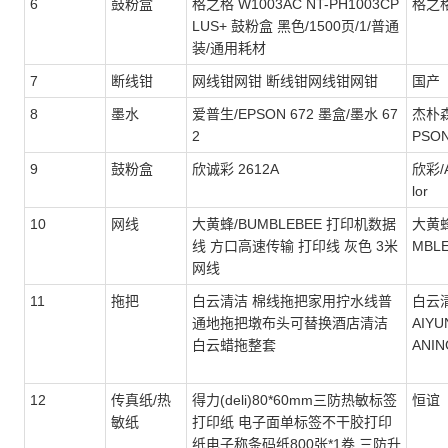
6
鼓粉盒
格之格 W1003AC NT-PH1003CP
格之
LUS+ 鼓粉盒 黑色/1500页/1/普通
装/通用耗材
7
断线钳
网线钳网钳 断线钳网线钳网钳
国产
8
墨水
爱普生/EPSON 672 墨盒/墨水 67
杰朴森
2
PSO
9
鼓粉盒
欣诚彩 2612A
欣彩/A
lor
10
网线
大黄蜂/BUMBLEBEE 打印机数据
大黄蜂
线 方口高速传输 打印线 灰色 3米
MBL
网线
11
拖把
白云清洁 棉线拖把家用拧水线普
白云清
通地拖把墩布头可替换酒店清洁
AIYU
白云蜡拖整套
ANIN
12
传真纸/热
得力(deli)80*60mm三防热敏标签
恒谊
敏纸
打印纸 电子面单标签不干胶打印
纸电子称条码纸800张*1卷 三防升