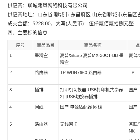
供应商：聊城飓风网络科技有限公司
供应商地址：山东省-聊城市-东昌府区-山东省聊城市东昌区
成交金额：5228.00，大写(人民币)：伍仟贰佰贰拾捌元整
四、主要标的信息
序号
商品品目
商品名称
1
墨粉盒
夏普/Sharp 夏普MX-30CT-BB 墨
夏普/S
粉盒
2
路由器
TP WDR7660 路由器
TP
3
插排
打印机切换器-USB打印机共享器
国产
2口USB切换器插排
4
网线
国产 电源适配器 网线
国产
5
路由器
无线网卡
普联/T
NK