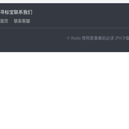
寻标宝
联系我们
首页
联系客服
© Baidu
使用爱番番前必读
沪ICP备
NEW
HOT
暂时没有搜索结果…