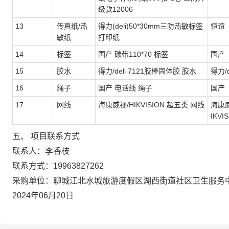
级款12006
13
传真纸/热
得力(deli)50*30mm三防热敏标签
恒谊
敏纸
打印纸
14
标签
国产 碳带110*70 标签
国产
15
胶水
得力/deli 7121胶棒固体胶 胶水
得力/d
16
绳子
国产 电话线 绳子
国产
17
网线
海康威视/HIKVISION 超五类 网线
海康威
IKVI
五、 项目联系方式
联系人：李香枝
联系方式：19963827262
采购单位：聊城江北水城旅游度假区湖西街道社区卫生服务
2024年06月20日