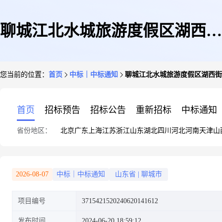
聊城江北水城旅游度假区湖西街
您当前的位置：
首页
中标｜中标通知
聊城江北水城旅游度假区湖西街
道社区卫生服务中心办公用品网
首页
招标预告
招标公告
重新招标
中标通知
省份地区：
北京
广东
上海
江苏
浙江
山东
湖北
四川
河北
河南
天津
山
上商城超市直购成交结果公告
2026-08-07
中标｜中标通知
山东省
|
聊城市
项目编号
3715421520240620141612
发布时间
2024-06-20 18:59:12