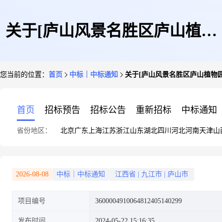
关于[庐山风景名胜区庐山植物
您当前的位置：
首页
中标｜中标通知
关于[庐山风景名胜区庐山植物园
园基础设施提升改造项目设计采
首页
招标预告
招标公告
重新招标
中标通知
省份地区：
北京
广东
上海
江苏
浙江
山东
湖北
四川
河北
河南
天津
山
购施工总承包(EPC)招标代理服
2026-08-08
中标｜中标通知
江西省
|
九江市
|
庐山市
项目编号
3600004910064812405140299
务]中选结果的公告
发布时间
2024-05-22 15:16:35