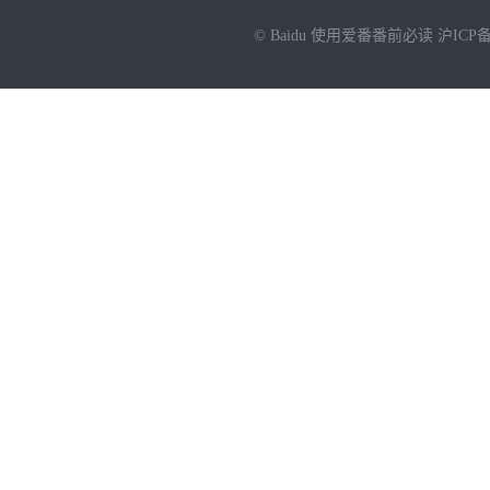
© Baidu
使用爱番番前必读
沪ICP备
NEW
HOT
暂时没有搜索结果…