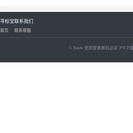
寻标宝
联系我们
首页
联系客服
© Baidu
使用爱番番前必读
沪ICP备
NEW
HOT
暂时没有搜索结果…