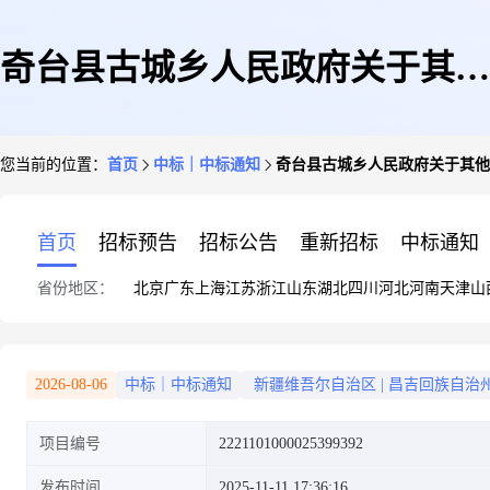
奇台县古城乡人民政府关于其他
您当前的位置：
首页
中标｜中标通知
奇台县古城乡人民政府关于其他
广告服务的服务市场采购项目成
首页
招标预告
招标公告
重新招标
中标通知
省份地区：
北京
广东
上海
江苏
浙江
山东
湖北
四川
河北
河南
天津
山
交公告
2026-08-06
中标｜中标通知
新疆维吾尔自治区
|
昌吉回族自治
项目编号
2221101000025399392
发布时间
2025-11-11 17:36:16