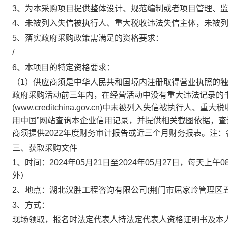
3、为本采购项目提供整体设计、规范编制或者项目管理、
4、未被列入失信被执行人、重大税收违法失信主体，未被
5、落实政府采购政策需满足的资格要求：
/
6、本项目的特定资格要求：
（1）供应商须是中华人民共和国境内注册取得营业执照的
政府采购活动前三年内，在经营活动中没有重大违法记录的书
(www.creditchina.gov.cn)中未被列入失信被执
用中国”网站查询本企业信用记录，并提供相关截图依据，查
商须提供2022年度财务审计报告或近三个月财务报表。注
三、获取采购文件
1、时间：
2024年05月21日
至
2024年05月27日
，每天上午
0
外）
2、地点：
湖北汉胜工程咨询有限公司(荆门市屈家岭管理区五
3、方式：
现场领取，报名时法定代表人持法定代表人资格证明书及本