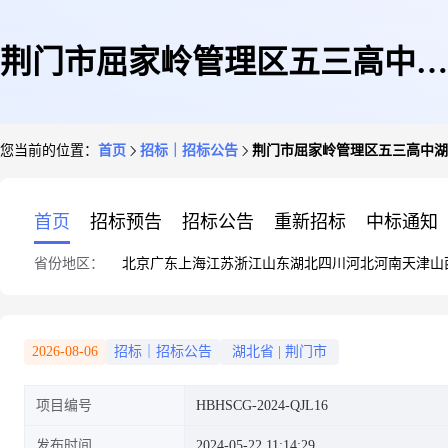
荆门市屈家岭管理区五三高中湖
您当前的位置：
首页
招标｜招标公告
荆门市屈家岭管理区五三高中湖
北省荆门市屈家岭管理区五三高
首页
招标预告
招标公告
重新招标
中标通知
省份地区：
北京
广东
上海
江苏
浙江
山东
湖北
四川
河北
河南
天津
山
中可再生能源清洁食堂项目(包
2026-08-06
招标｜招标公告
湖北省
|
荆门市
项目编号
HBHSCG-2024-QJL16
三)竞争性磋商公告
发布时间
2024-05-22 11:14:29