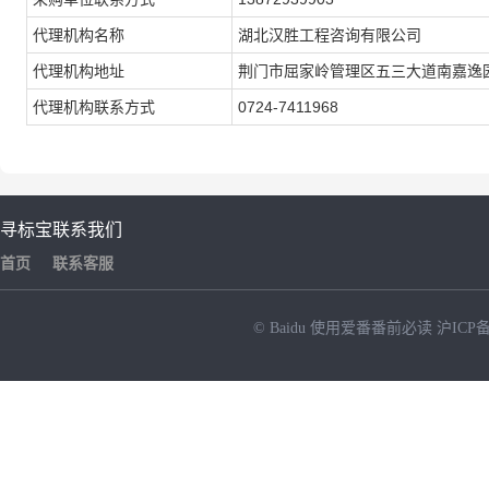
代理机构名称
湖北汉胜工程咨询有限公司
代理机构地址
荆门市屈家岭管理区五三大道南嘉逸
代理机构联系方式
0724-7411968
寻标宝
联系我们
首页
联系客服
© Baidu
使用爱番番前必读
沪ICP备
NEW
HOT