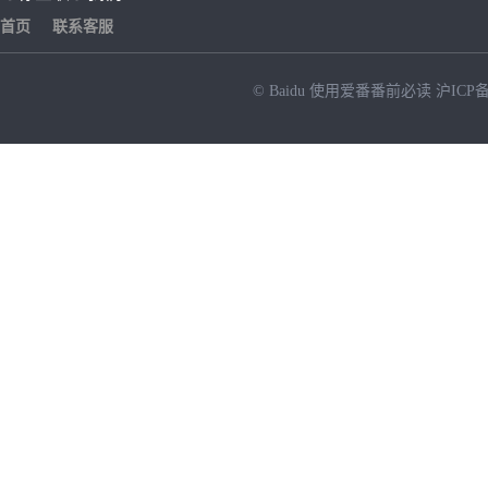
首页
联系客服
© Baidu
使用爱番番前必读
沪ICP备
NEW
HOT
暂时没有搜索结果…