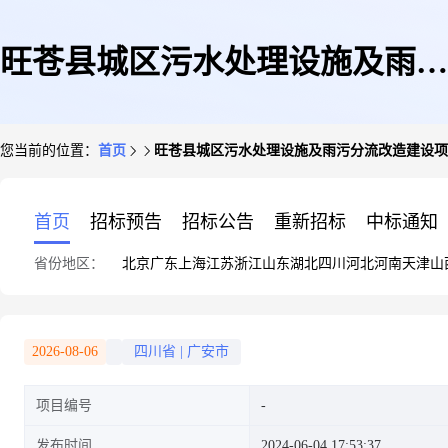
旺苍县城区污水处理设施及雨污
您当前的位置：
首页
旺苍县城区污水处理设施及雨污分流改造建设项
分流改造建设项目建设工程规划
首页
招标预告
招标公告
重新招标
中标通知
省份地区：
北京
广东
上海
江苏
浙江
山东
湖北
四川
河北
河南
天津
山
许可证公示
2026-08-06
四川省
|
广安市
项目编号
发布时间
2024-06-04 17:53:37