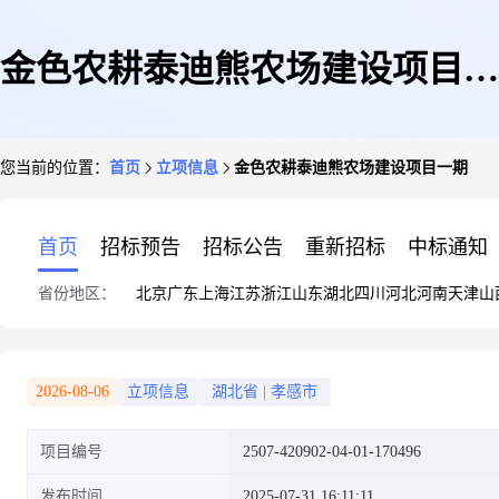
金色农耕泰迪熊农场建设项目一
您当前的位置：
首页
立项信息
金色农耕泰迪熊农场建设项目一期
期
首页
招标预告
招标公告
重新招标
中标通知
省份地区：
北京
广东
上海
江苏
浙江
山东
湖北
四川
河北
河南
天津
山
2026-08-06
立项信息
湖北省
|
孝感市
项目编号
2507-420902-04-01-170496
发布时间
2025-07-31 16:11:11