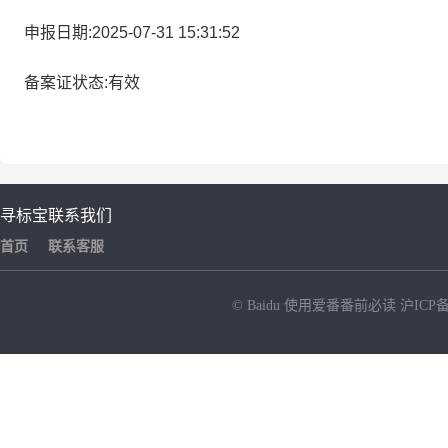
申报日期:2025-07-31 15:31:52
备案证状态:有效
寻标宝
联系我们
首页
联系客服
© Baidu
使用爱番番前必读
沪ICP备
NEW
HOT