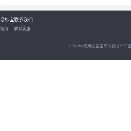
寻标宝
联系我们
首页
联系客服
© Baidu
使用爱番番前必读
沪ICP备
NEW
HOT
暂时没有搜索结果…