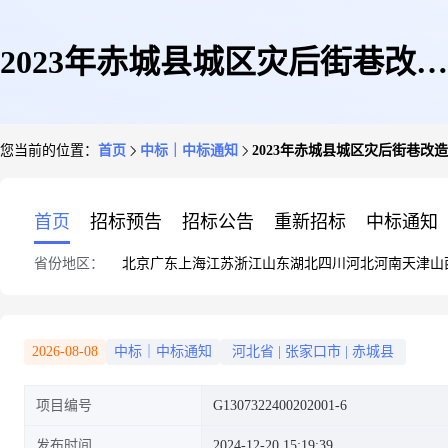
2023年赤城县城区灾后街巷改造
您当前的位置：
首页
中标｜中标通知
2023年赤城县城区灾后街巷改造
提升项目-工程施工(六标段)
首页
招标预告
招标公告
重新招标
中标通知
省份地区：
北京
广东
上海
江苏
浙江
山东
湖北
四川
河北
河南
天津
山
2026-08-08
中标｜中标通知
河北省
|
张家口市
|
赤城县
项目编号
G1307322400202001-6
发布时间
2024-12-20 15:19:39