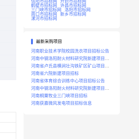
信阳市招标网
开封市招标网
鹤壁市招标网
许昌市招标网
三门峡市招标网
洛阳市招标网
周口市招标网
新乡市招标网
漯河市招标网
最新采购项目
河南职业技术学院校园洗衣项目招标公告
河南中钢洛阳耐火材料研究院新建项目招
标
河南省卢氏县横涧壮沟铁矿区矿山项目招
标公告
河南省六院新建项目招标
河南省体育综合训练中心项目招标公告
河南中钢洛阳耐火材料研究院新建项目招
标
河南桐粟牧业三门峡项目招标
河南获嘉微风发电项目招标信息