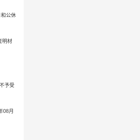
假日和公休
证明材
人不予受
08月