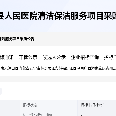
县人民医院清洁保洁服务项目采
保洁服务项目采购公告
标通知
开标公示
候选人公示
企业招标查询
招标
河南
天津
山西
内蒙古
辽宁
吉林
黑龙江
安徽
福建
江西
湖南
广西
海南
重庆
贵州
招标状态
招标｜招标公告
标书获取截止时间