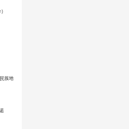
件）
民族地
诺