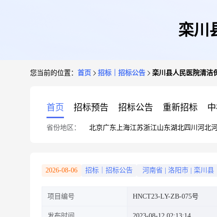
栾川
您当前的位置：
首页
招标｜招标公告
栾川县人民医院清洁
首页
招标预告
招标公告
重新招标
中
省份地区：
北京
广东
上海
江苏
浙江
山东
湖北
四川
河北
2026-08-06
招标｜招标公告
河南省
|
洛阳市
|
栾川县
项目编号
HNCT23-LY-ZB-075号
发布时间
2023-08-12 02:13:14