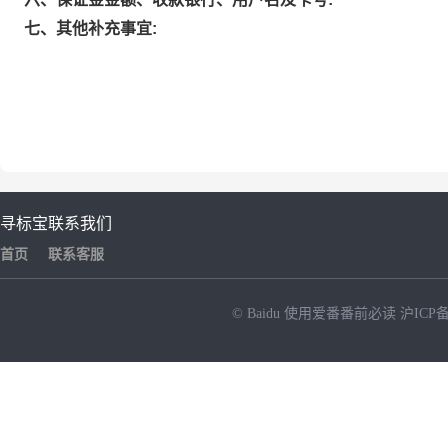
七、其他补充事宜:
寻标宝
联系我们
首页
联系客服
© Baidu
使用爱番番前必读
沪ICP备
NEW
HOT