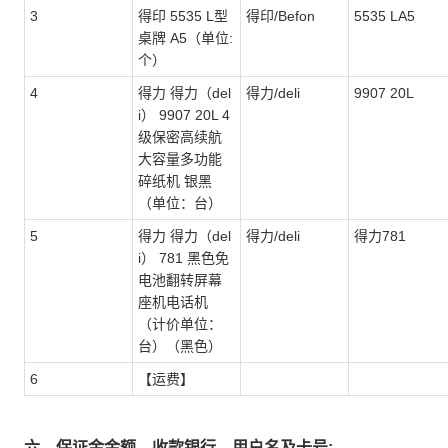
3
得印 5535 L型
得印/Befon
5535 LA5
桌牌 A5（单位:
个）
4
得力 得力（del
得力/deli
9907 20L
i） 9907 20L 4
级保密高续航
大容量多功能
碎纸机 银黑
（单位：台）
5
得力 得力（del
得力/deli
得力781
i） 781 黑色免
电池翻转屏幕
座机电话机
（计价单位：
台）（黑色）
6
【运费】
六、保证金金额、收款银行、用户名及卡号: