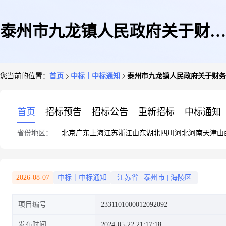
泰州市九龙镇人民政府关于财务
您当前的位置：
首页
中标｜中标通知
泰州市九龙镇人民政府关于财务
证明用品的网上商城采购项目成
首页
招标预告
招标公告
重新招标
中标通知
省份地区：
北京
广东
上海
江苏
浙江
山东
湖北
四川
河北
河南
天津
山
交公告
2026-08-07
中标｜中标通知
江苏省
|
泰州市
|
海陵区
项目编号
2331101000012092092
发布时间
2024-05-22 21:17:18