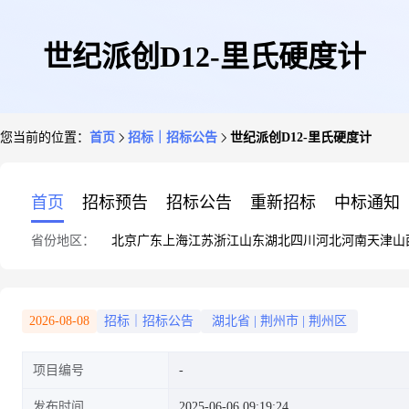
世纪派创D12-里氏硬度计
您当前的位置：
首页
招标｜招标公告
世纪派创D12-里氏硬度计
首页
招标预告
招标公告
重新招标
中标通知
省份地区：
北京
广东
上海
江苏
浙江
山东
湖北
四川
河北
河南
天津
山
2026-08-08
招标｜招标公告
湖北省
|
荆州市
|
荆州区
项目编号
发布时间
2025-06-06 09:19:24