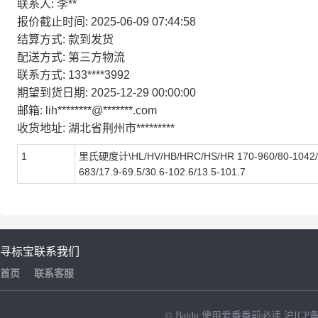
联系人:
李**
报价截止时间:
2025-06-09 07:44:58
结算方式:
款到发货
配送方式:
第三方物流
联系方式:
133****3992
期望到货日期:
2025-12-29 00:00:00
邮箱:
lih********@*******.com
收货地址:
湖北省荆州市*********
1
里氏硬度计\HL/HV/HB/HRC/HS/HR 170-960/80-1042/
683/17.9-69.5/30.6-102.6/13.5-101.7
寻标宝
联系我们
首页
联系客服
© Baidu
使用爱番番前必读
沪ICP备