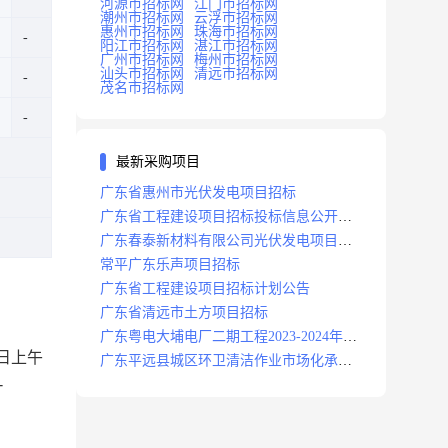
河源市招标网
江门市招标网
潮州市招标网
云浮市招标网
惠州市招标网
珠海市招标网
阳江市招标网
湛江市招标网
广州市招标网
梅州市招标网
汕头市招标网
清远市招标网
茂名市招标网
最新采购项目
广东省惠州市光伏发电项目招标
广东省工程建设项目招标投标信息公开目
录
广东春泰新材料有限公司光伏发电项目招
标
常平广东乐声项目招标
广东省工程建设项目招标计划公告
广东省清远市土方项目招标
广东粤电大埔电厂二期工程2023-2024年度
日上午
安保服务项目招标公告
广东平远县城区环卫清洁作业市场化承包
-
项目招标中标候选人公示