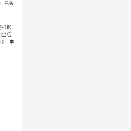
。竞买
。
需根据
佣金后
引，申