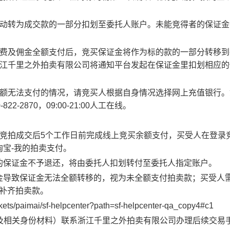
动转为成交款的一部分扣划至委托人账户。
未能竞得者
的保证金
费及佣金全额支付后，竞买保证金将作为标的款的一部分转移到
江千里之外拍卖有限公司将通知平台发起在保证金里扣划相应的
额无法支付的情况，请竞买人根据自身情况选择网上充值银行。
-822-2870
，
09:00-21:00
人工在线。
竞拍成交后
5
个工作日前完成线上竞买余额支付，
买受人在登录
淘宝
-
我的拍卖支付。
的保证金不予退还，将由委托人扣划转付至委托人指定账户。
金导致保证金无法全额转移的，视为未全额支付拍卖款；买受人
补齐拍卖款。
kets/paimai/sf-helpcenter?path=sf-helpcenter-qa_copy4#c1
及相关身份材料）联系浙江千里之外拍卖有限公司办理后续交易