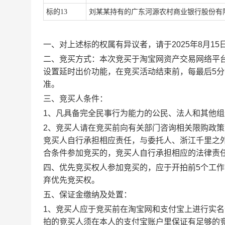
标的
13
刘某某持有的广东河源农村商业银行股份有
一
、对上述标的权属有异议者，请于
202
5
年
8
月
15
二
、竞买方式：本次竞买于淘宝网资产
交易
网络平
设置延时出价功能，在竞买活动结束前，每最后
5
分
准。
三
、竞买人条件：
1
、凡具备完全民事行为能力的公民、法人和其他组
2
、竞买人请在竞买前向有关部门咨询相关限购政策
竞买人自行承担相应责任，与委托人、浙江千里之
合条件参加竞买的，竞买人自行承担相应的法律责
四
、优先竞买权人参加竞买的，应于开拍前
5
个工作
弃优先竞买权。
五
、保证金缴纳及处置：
1
、竞买人应于竞买前在淘宝网和支付宝上进行实名
拍的竞买人须在本人的支付宝账户里保证有足够的