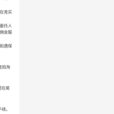
在竞买
委托人
佣金服
如遇保
竞拍淘
需在尾
手续。