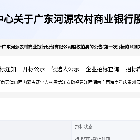
中心关于广东河源农村商业银行股
东河源农村商业银行股份有限公司股权拍卖的公告(第一次)(标的10刘某
持有的广东河源农村商业银行股份有限
标通知
开标公示
候选人公示
企业招标查询
招标
河南
天津
山西
内蒙古
辽宁
吉林
黑龙江
安徽
福建
江西
湖南
广西
海南
重庆
贵州
招标状态
标书获取截止时间