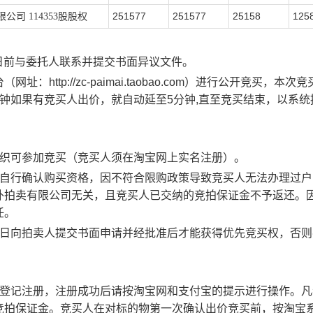
251577
251577
25158
125
限公司
114353股股权
日前与委托人联系并提交书面异议文件。
台（网址：
http://zc-paimai.taobao.com
）进行公开竞买，本次竞
钟如果有竞买人出价，就自动延至
5
分钟
,
直至竞买结束，以系统
织可参加竞买（竞买人须在淘宝网上实名注册）。
自行确认购买资格，因不符合限购政策导致竞买人无法办理过户
外拍卖有限公司无关，且竞买人已交纳的竞拍保证金不予返还。
任。
日向拍卖人提交书面申请并经批准后才能获得优先竞买权，否则
登记注册，注册成功后请按淘宝网和支付宝的提示进行操作。凡
竞拍保证金。竞买人在对标的物第一次确认出价竞买前，按淘宝