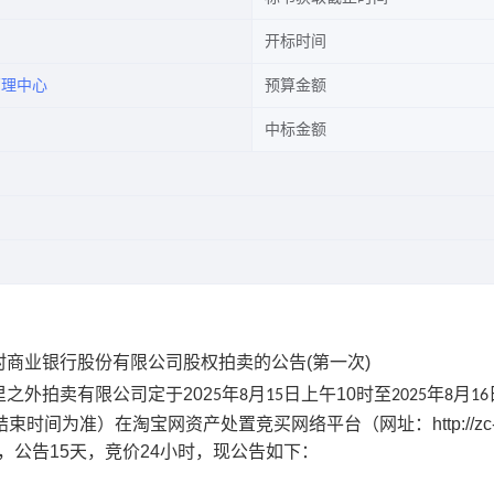
开标时间
管理中心
预算金额
中标金额
司
商业银行股份有限公司股权拍卖的公告(第一次)
里之外拍卖有限公司定于
202
年
月
日上午
10
时至
年
月
5
8
15
202
5
8
16
结束时间为准）在淘宝网资产处置竞买网络平台（网址：
http://zc
，
公告
15
天，竞价
24
小时，
现公告如下
：