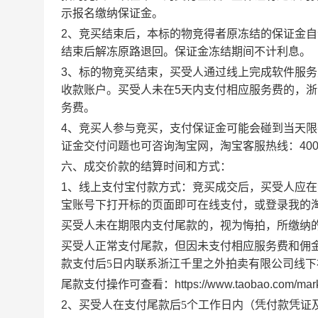
示报名缴纳保证金。
2
、竞买结束后，本标的物竞得者原冻结的保证金自
结束后解冻原路退回。保证金冻结期间不计利息。
3
、标的物竞买结束，买受人通过线上完成软件服务
收款账户。买受人未在
5
天内支付相应服务费的，浙
务费。
4
、竞买人参与竞买，支付保证金可能会碰到当天限
证金交付问题也可咨询淘宝网，淘宝客服热线：
400
六
、成交价款的结算时间和方式：
1
、线上支付宝付款方式：
竞买成交后，买受人应在
宝账号下打开标的页面即可在线支付，或登录我的
买受人未在期限内支付尾款的，视为悔拍，所缴纳
买受人正常支付尾款，但因未支付相应服务费和佣
款支付后
5
日内联系浙江千里之外拍卖有限公司线下
尾款支付操作可查看：
https://www.taobao.com/mar
2
、买受人在支付尾款后
5
个工作日
内
（凭付款凭证