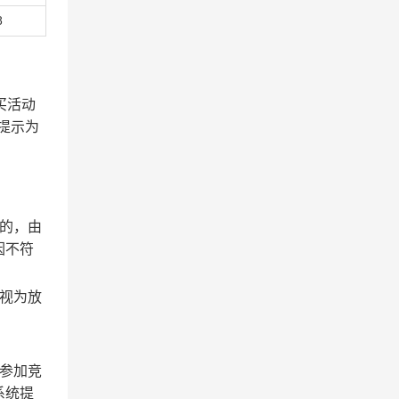
8
买活动
提示为
的，由
因不符
视为放
参加竞
系统提