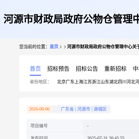
河源市财政局政府公物仓管理
您当前的位置：
首页
河源市财政局政府公物仓管理中心关于广
一次)(标的10刘某某
首页
招标预告
招标公告
重新招标
中
省份地区：
北京
广东
上海
江苏
浙江
山东
湖北
四川
河北
2026-08-06
广东省
|
河源市
|
源城区
项目编号
发布时间
2025-07-31 20:45:55