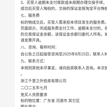
3
、买受人逾期未支付尾款或未按期办理交接手续，
成功后买受人悔拍的，交纳的保证金按淘宝平台悔
七
、服务费
标的物成交后，买受人需承担本项目发生的服务费
页面提示，完成服务费支付工作，逾期未支付的，
的交易保证金余额，该保证金余额归委托人所有。
请发票开具。
八
、咨询、看样时间：
自公告之日起接受咨询至
202
5
年
8
月
15
日
；
联系人
九
、联系方式：
本规则其他未尽事宜，请向拍卖联系人咨询。本次
。
浙江千里之外拍卖有限公司
二〇二
五
年
七
月
竞买人资质要求
标的物位置：广东省 河源市 其它区
图片展示: