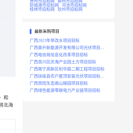
贺州市招标网
柳州市招标网
防城港市招标网
河池市招标网
桂林市招标网
钦州市招标网
最新采购项目
广西2023年旱改水项目招标
广西昊升新能源开发有限公司光伏项目招
标
广西电信局信息化改革项目招标
广西良兴区庆海产业园土方项目招标
广西南宁高新区利华路二期工程项目招标
广西扶绥县农户屋顶安装光伏项目招标公
告
广西宾阳生态南山陵园项目招标
广西绿色能源零碳电力产业链项目招标
）和
北海
将