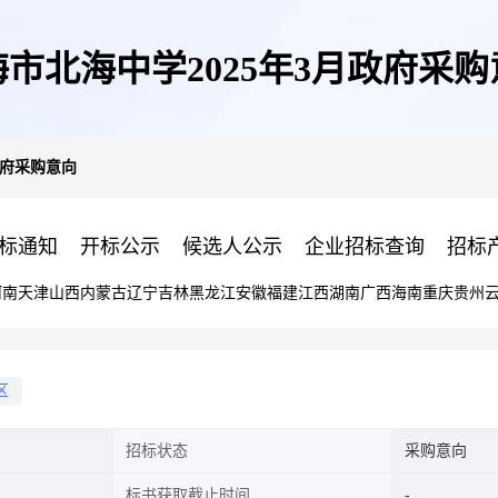
市北海中学2025年3月政府采购
政府采购意向
标通知
开标公示
候选人公示
企业招标查询
招标
河南
天津
山西
内蒙古
辽宁
吉林
黑龙江
安徽
福建
江西
湖南
广西
海南
重庆
贵州
区
招标状态
采购意向
标书获取截止时间