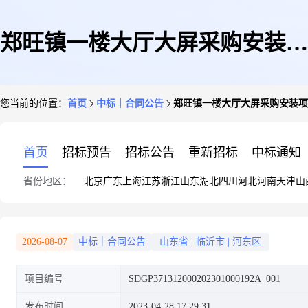
郑旺镇一楼大厅大屏采购安装项
您当前的位置：
首页
中标｜合同公告
郑旺镇一楼大厅大屏采购安装项
目合同公示
首页
招标预告
招标公告
重新招标
中标通知
省份地区：
北京
广东
上海
江苏
浙江
山东
湖北
四川
河北
河南
天津
山
2026-08-07
中标｜合同公告
山东省
|
临沂市
|
河东区
项目编号
SDGP371312000202301000192A_001
发布时间
2023-04-28 17:29:31