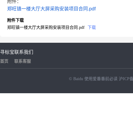
附件：
郑旺镇一楼大厅大屏采购安装项目合同.pdf
附件下载
郑旺镇一楼大厅大屏采购安装项目合同.pdf
下载
寻标宝
联系我们
首页
联系客服
© Baidu
使用爱番番前必读
沪ICP备
NEW
HOT