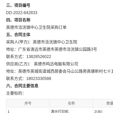
三、项目编号
DD-2022-642833
四、项目名称
英德市浛洸镇中心卫生院采购订单
五、合同主体
采购人(甲方)：英德市浛洸镇中心卫生院
地址：广东省清远市英德市英德市浛洸镇公园路3号
联系方式：13828526022
供应商(乙方)： 英德市鸣迅电脑有限公司
地址：英德市英城街道城西居委会马山公路旁高塘新村七十五
联系方式：18023330588
六、合同主要信息
主要标的：
序号
名称
数量
1
激光打印机
2(台)