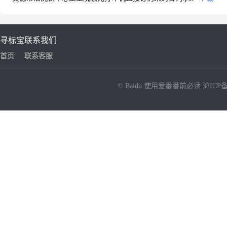
寻标宝
联系我们
首页
联系客服
© Baidu
使用爱番番前必读
沪ICP备
NEW
HOT
暂时没有搜索结果…