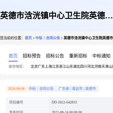
英德市浛洸镇中心卫生院英德市
您当前的位置：
首页
中标｜合同公告
英德市浛洸镇中心卫生院英德市
浛洸镇中心卫生院激光打印机直
首页
招标预告
招标公告
重新招标
中标通知
省份地区：
北京
广东
上海
江苏
浙江
山东
湖北
四川
河北
河南
天津
山
接订购采购合同的合同公告
2026-08-06
中标｜合同公告
广东省
|
清远市
|
英德市
项目编号
DD-2022-642833
发布时间
2022-08-24 00:00:00