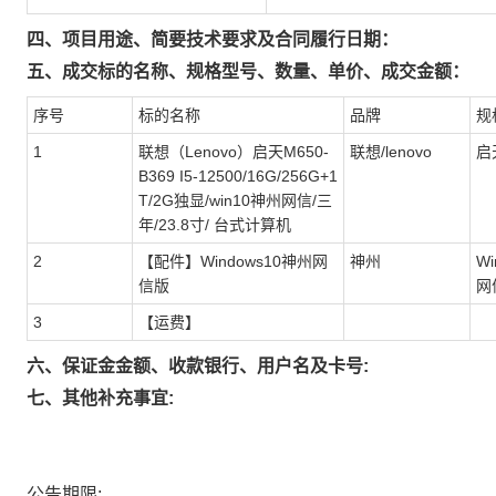
四、项目用途、简要技术要求及合同履行日期：
五、成交标的名称、规格型号、数量、单价、成交金额：
序号
标的名称
品牌
规
1
联想（Lenovo）启天M650-
联想/lenovo
启
B369 I5-12500/16G/256G+1
T/2G独显/win10神州网信/三
年/23.8寸/ 台式计算机
2
【配件】Windows10神州网
神州
W
信版
网
3
【运费】
六、保证金金额、收款银行、用户名及卡号:
七、其他补充事宜:
公告期限: