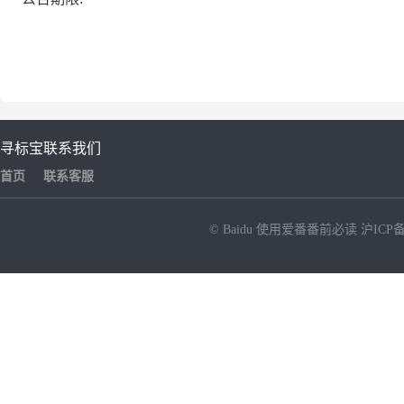
寻标宝
联系我们
首页
联系客服
© Baidu
使用爱番番前必读
沪ICP备
NEW
HOT