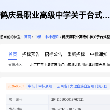
鹤庆县职业高级中学关于台式整
您当前的位置：
首页
中标｜中标通知
鹤庆县职业高级中学关于台式整
机的框架协议采购项目成交公告
首页
招标预告
招标公告
重新招标
中标通知
省份地区：
北京
广东
上海
江苏
浙江
山东
湖北
四川
河北
河南
天津
山
2026-08-07
中标｜中标通知
云南省
|
大理白族自治州
|
鹤庆县
项目编号
2941101000019767521
发布时间
2025-03-13 10:12:26