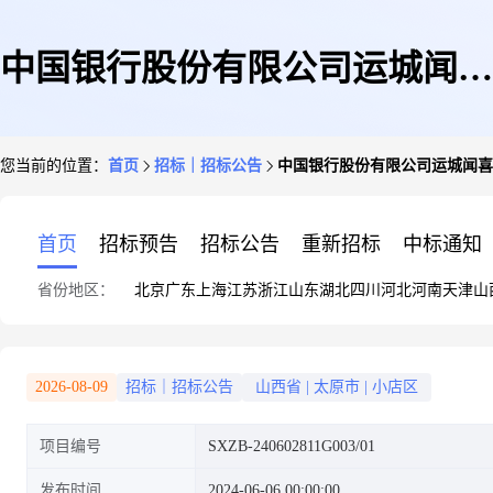
中国银行股份有限公司运城闻喜
您当前的位置：
首页
招标｜招标公告
中国银行股份有限公司运城闻喜
支行办公楼改造会计档案库房采
首页
招标预告
招标公告
重新招标
中标通知
省份地区：
北京
广东
上海
江苏
浙江
山东
湖北
四川
河北
河南
天津
山
购项目招标公告
2026-08-09
招标｜招标公告
山西省
|
太原市
|
小店区
项目编号
SXZB-240602811G003/01
发布时间
2024-06-06 00:00:00