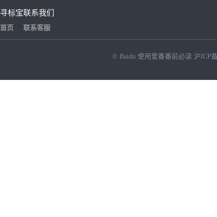
寻标宝
联系我们
首页
联系客服
© Baidu
使用爱番番前必读
沪ICP备
NEW
HOT
暂时没有搜索结果…