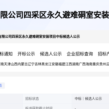
限公司四采区永久避难硐室安装
有限公司四采区永久避难硐室安装项目中标候选人公示
标通知
开标公示
候选人公示
企业招标查询
招标
河南
天津
山西
内蒙古
辽宁
吉林
黑龙江
安徽
福建
江西
湖南
广西
海南
重庆
贵州
县
招标状态
中标｜候选人公示
标书获取截止时间