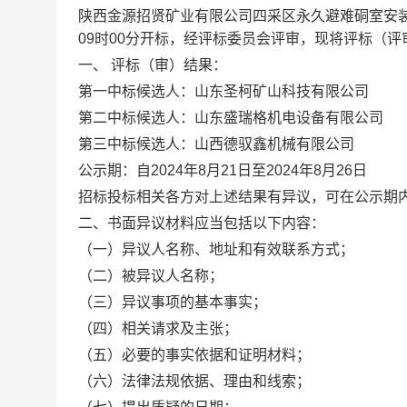
陕西金源招贤矿业有限公司四采区永久避难硐室安
09
时
00
分开标，经评标委员会评审，现将评标（评
一、
评标（审）结果：
第一中标候选人：山东圣柯矿山科技有限公司
第二中标候选人：山东盛瑞格机电设备有限公司
第三中标候选人：山西德驭鑫机械有限公司
公示期：自
2024
年
8
月
21
日至
2024
年
8
月
2
6
日
招标投标相关各方对上述结果有异议，可在公示期
二、书面异议材料应当包括以下内容：
（一）异议人名称、地址和有效联系方式；
（二）被异议人名称；
（三）异议事项的基本事实；
（四）相关请求及主张；
（五）必要的事实依据和证明材料；
（六）法律法规依据、理由和线索；