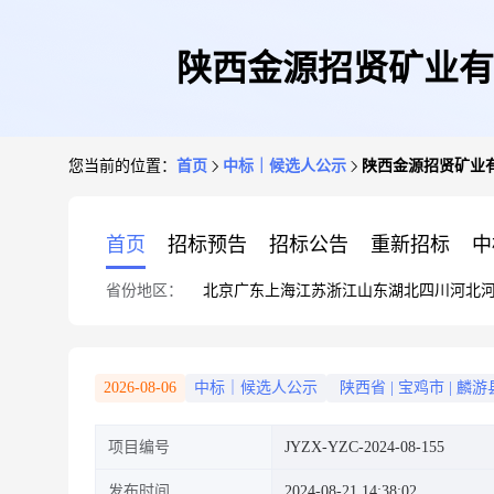
陕西金源招贤矿业有
您当前的位置：
首页
中标｜候选人公示
陕西金源招贤矿业
首页
招标预告
招标公告
重新招标
中
省份地区：
北京
广东
上海
江苏
浙江
山东
湖北
四川
河北
2026-08-06
中标｜候选人公示
陕西省
|
宝鸡市
|
麟游
项目编号
JYZX-YZC-2024-08-155
发布时间
2024-08-21 14:38:02