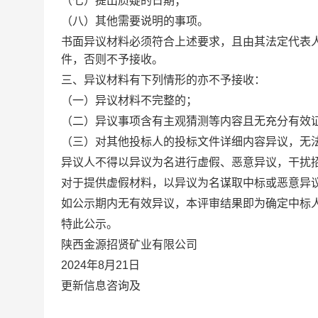
（七）提出质疑的日期；
（八）其他需要说明的事项。
书面异议材料必须符合上述要求，且由其法定代表
件，否则不予接收。
三、异议材料有下列情形的亦不予接收：
（一）异议材料不完整的；
（二）异议事项含有主观猜测等内容且无充分有效
（三）对其他投标人的投标文件详细内容异议，无
异议人不得以异议为名进行虚假、恶意异议，干扰
对于提供虚假材料，以异议为名谋取中标或恶意异
如公示期内无有效异议，本评审结果即为确定中标
特此公示。
陕西金源招贤矿业有限公司
2024
年
8
月
21
日
更新信息咨询及