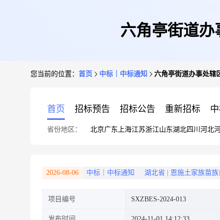
六角亭街道办
您当前的位置：
首页
中标｜中标通知
六角亭街道办事处辖区
首页
招标预告
招标公告
重新招标
中
省份地区：
北京
广东
上海
江苏
浙江
山东
湖北
四川
河北
2026-08-06
中标｜中标通知
湖北省
|
恩施土家族苗族
项目编号
SXZBES-2024-013
发布时间
2024-11-01 14:12:33