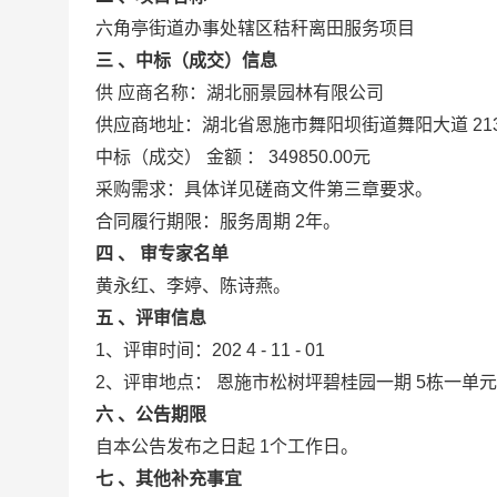
六角亭街道办事处辖区秸秆离田服务项目
三
、中标（成交）信息
供
应商名称：湖北丽景园林有限公司
供应商地址：湖北省恩施市舞阳坝街道舞阳大道
2
中标（成交）
金额
：
349850.00元
采购需求：具体详见磋商文件第三章要求。
合同履行期限：服务周期
2年。
四
、
审专家名单
黄永红、李婷、陈诗燕。
五
、评审信息
1、评审时间：202
4
-
11
-
01
2、评审地点：
恩施市松树坪碧桂园一期
5栋一单元
六
、公告期限
自本公告发布之日起
1个工作日。
七
、其他补充事宜