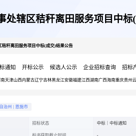
事处辖区秸秆离田服务项目中标(
秸秆离田服务项目中标(成交)结果公告
标通知
开标公示
候选人公示
企业招标查询
招标
河南
天津
山西
内蒙古
辽宁
吉林
黑龙江
安徽
福建
江西
湖南
广西
海南
重庆
贵州
自治州
|
恩施市
招标状态
中标｜中标通知
标书获取截止时间