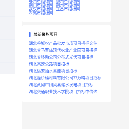
鄂州市招标网
随州市招标网
荆门市招标网
荆州市招标网
武汉市招标网
宜昌市招标网
孝感市招标网
最新采购项目
湖北谷城农产品批发市场项目招标文件
湖北省马曹庙现代农业产业园项目招标
湖北省移动公司分布式光伏项目招标
湖北高速公路项目招标
湖北远安抽水蓄能项目招标
湖北隆桥硅材料有限公司33万吨项目招标
湖北黄冈市团风县储水发电项目招标
湖北交通职业技术学院项目招标中信达咨
询